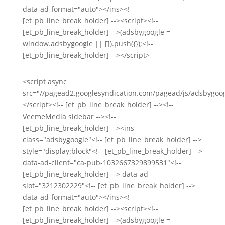
data-ad-format="auto"></ins><!--
[et_pb_line_break_holder] --><script><!--
[et_pb_line_break_holder] -->(adsbygoogle =
window.adsbygoogle || []).push({});<!--
[et_pb_line_break_holder] --></script>
<script async
src="//pagead2.googlesyndication.com/pagead/js/adsbygoog
</script><!-- [et_pb_line_break_holder] --><!--
VeemeMedia sidebar --><!--
[et_pb_line_break_holder] --><ins
class="adsbygoogle"<!-- [et_pb_line_break_holder] -->
style="display:block"<!-- [et_pb_line_break_holder] -->
data-ad-client="ca-pub-1032667329899531"<!--
[et_pb_line_break_holder] --> data-ad-
slot="3212302229"<!-- [et_pb_line_break_holder] -->
data-ad-format="auto"></ins><!--
[et_pb_line_break_holder] --><script><!--
[et_pb_line_break_holder] -->(adsbygoogle =