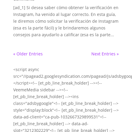
[ad_1] Si desea saber cómo obtener la verificación en
Instagram, ha venido al lugar correcto. En esta guía,
le diremos cómo solicitar la verificación de Instagram
(esa es la parte fácil) y le brindaremos algunos
consejos para ayudarlo a calificar (esa es la parte...
« Older Entries
Next Entries »
<script async
src="//pagead2.googlesyndication.com/pagead/js/adsbygoog
</script><!-- [et_pb_line_break_holder] --><!--
VeemeMedia sidebar --><!--
[et_pb_line_break_holder] --><ins
class="adsbygoogle"<!-- [et_pb_line_break_holder] -->
style="display:block"<!-- [et_pb_line_break_holder] -->
data-ad-client="ca-pub-1032667329899531"<!--
[et_pb_line_break_holder] --> data-ad-
slot="3212302229"<!-- [et_pb_line_break_holder] -->